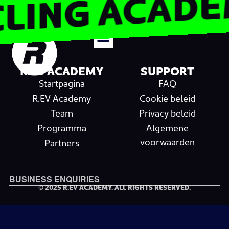
YCLING ACAD
SCHRIJF JE NU IN!
R.EV EVENT 03
R.EV ACADEMY
SUPPORT
Startpagina
FAQ
R.EV Academy
Cookie beleid
Team
Privacy beleid
Programma
Algemene
voorwaarden
Partners
BUSINESS ENQUIRIES
© 2025 R.EV ACADEMY. ALL RIGHTS RESERVED.